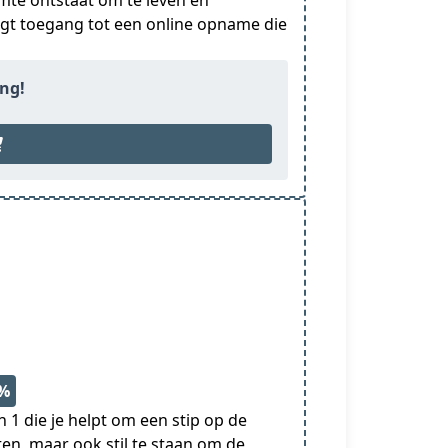
mte ontstaat om te leven en
rijgt toegang tot een online opname die
ing!
5%
n 1 die je helpt om een stip op de
tten, maar ook stil te staan om de