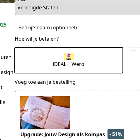
025
Bedrijfsnaam (optioneel)
Hoe wil je betalen?
nuten
iDEAL | Wero
Design
Voeg toe aan je bestelling
ct
die
- 51%
Upgrade: Jouw Design als kompas
 