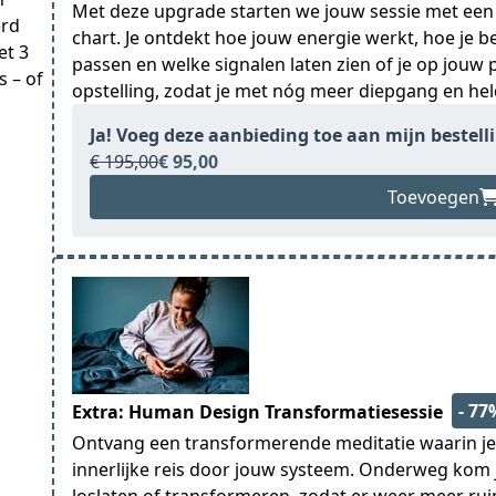
Met deze upgrade starten we jouw sessie met een
rd 
chart. Je ontdekt hoe jouw energie werkt, hoe je be
t 3 
passen en welke signalen laten zien of je op jouw 
 – of 
opstelling, zodat je met nóg meer diepgang en hel
Ja! Voeg deze aanbieding toe aan mijn bestell
€ 195,00
€ 95,00
Toevoegen
- 77
Extra: Human Design Transformatiesessie
Ontvang een transformerende meditatie waarin 
innerlijke reis door jouw systeem. Onderweg kom 