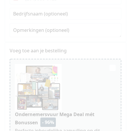
Verenigde
Staten
Bedrijfsnaam (optioneel)
+1
Opmerkingen (optioneel)
Voeg toe aan je bestelling
Ondernemersvuur Mega Deal mét
- 96%
Bonussen
Perfecte inhoudelijke aanvulling op dit