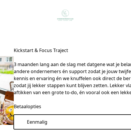
Kickstart & Focus Traject
3 maanden lang aan de slag met datgene wat je belang
andere ondernemers én support zodat je jouw twijfels
kennis en ervaring én we knuffelen ook direct de be
zodat jij lekker stappen kunt blijven zetten. Lekker vl
aftikken van een grote to-do, én vooral ook een lekker
Betaalopties
Eenmalig