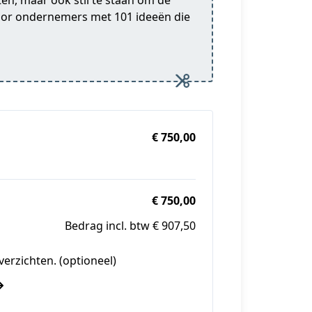
tten, maar ook stil te staan om de
voor ondernemers met 101 ideeën die
€ 750,00
€ 750,00
Bedrag incl. btw € 907,50
overzichten. (optioneel)