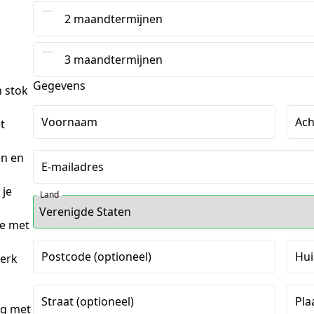
2 maandtermijnen
3 maandtermijnen
Gegevens
n stok
Voornaam
Ac
t
en en
E-mailadres
 je
Land
ie met
Postcode (optioneel)
Hui
werk
Straat (optioneel)
Pla
g met 