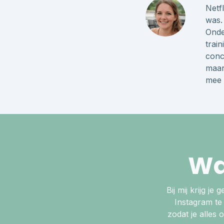
Netf
was. 
Onder
train
conc
maar
mee 
Wa
Bij mij krijg je
Instagram te 
zodat je alles