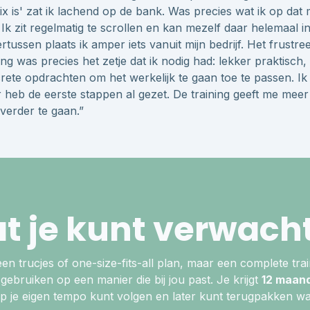
lix is' zat ik lachend op de bank. Was precies wat ik op da
Ik zit regelmatig te scrollen en kan mezelf daar helemaal in
tussen plaats ik amper iets vanuit mijn bedrijf. Het frustree
ing was precies het zetje dat ik nodig had: lekker praktisch
rete opdrachten om het werkelijk te gaan toe te passen. I
 heb de eerste stappen al gezet. De training geeft me mee
verder te gaan.”
t je kunt verwach
 geen trucjes of one-size-fits-all plan, maar een complete trai
gebruiken op een manier die bij jou past. Je krijgt
12 maan
 op je eigen tempo kunt volgen en later kunt terugpakken wat