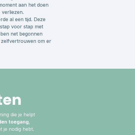
t moment aan het doen
 verliezen.
rde al een tijd. Deze
, stap voor stap met
k ben net begonnen
r zelfvertrouwen om er
ten
ning die je helpt
den toegang
,
 je nodig hebt.