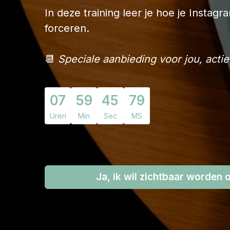
In deze training leer je hoe je Instag
forceren.
📆
Speciale aanbieding voor jou, actie
07
59
43
75
Uren
Min
Sec
MS
Ja, ik wil zichtbaar worden 