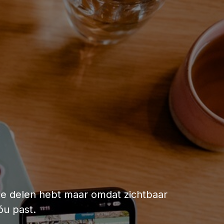
ks te delen hebt maar omdat zichtbaar
óu past.