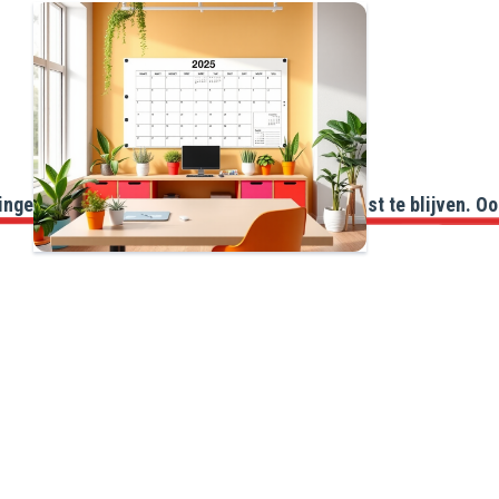
gen, en zakelijke doelen stellen om gefocust te blijven. Oo